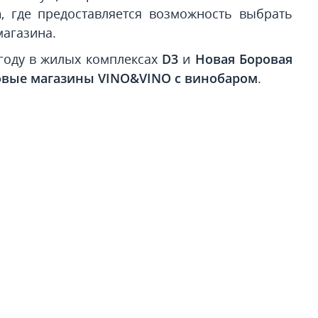
n
, где предоставляется возможность выбрать
магазина.
году в жилых комплексах
D3
и
Новая Боровая
овые магазины VINO&VINO c винобаром
.