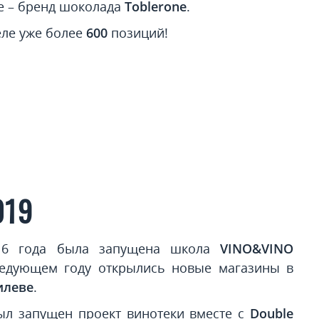
е – бренд шоколада
Toblerone
.
еле уже более
600
позиций!
019
16 года была запущена школа
VINO&VINO
ледующем году открылись новые магазины в
илеве
.
ыл запущен проект винотеки вместе с
Double