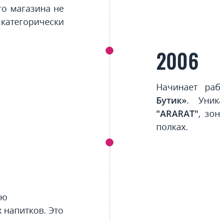
го магазина не
атегорически
2006
Начинает ра
Бутик»
. Уни
"ARARAT"
, зо
полках.
ую
 напитков. Это