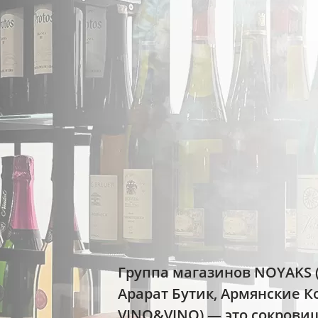
Группа магазинов NOYAKS 
Арарат Бутик, Армянские
VINO&VINO) — это сокровищ