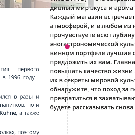
дивный мир вкуса и арома
Каждый магазин встречает 
атмосферой, и в любом из
прочувствуете всю глубину
эногастрономической куль
винном портфеле лучшие со
предложить их вам. Главн
тия первого
повышать качество жизни 
в 1996 году -
их в секреты мировой куль
обнаружите, что поход за 
ился в разы и
превратиться в захватыва
напитков, но и
будете рассказывать снова 
Kuhne
, а также
олках, поэтому