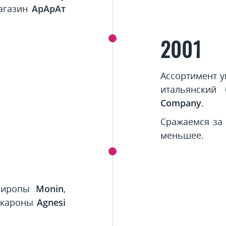
магазин
АрАрАт
2001
Ассортимент у
итальянский
Company
.
Сражаемся за
меньшее.
 сиропы
Monin
,
акароны
Agnesi