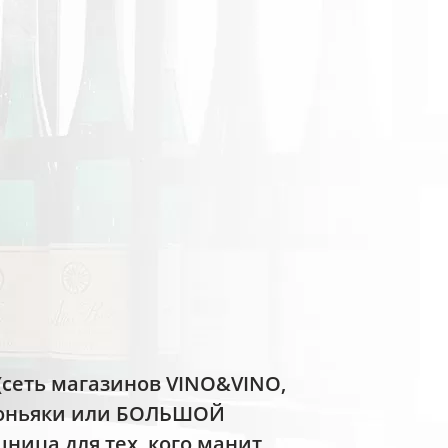
(cеть магазинов VINO&VINO,
 Коньяки или БОЛЬШОЙ
ница для тех, кого манит