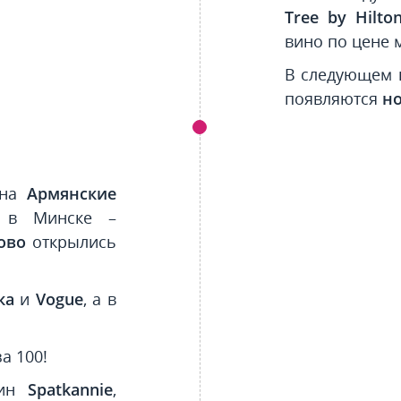
Tree by Hilto
вино по цене 
В следующем 
появляются
н
ина
Армянские
 в Минске –
ново
открылись
ка
и
Vogue
, а в
за 100!
вин
Spatkannie
,