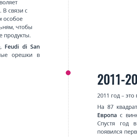
воляет
 В связи с
м особое
ьням, чтобы
е продукты.
e
,
Feudi di San
ые орешки в
2011-2
2011 год – эт
На 87 квадра
Европа
с винн
Спустя год 
появился перв