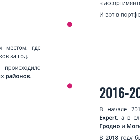
в ассортимент
И вот в портф
 местом, где
ков за год.
 происходило
ых районов
.
2016-2
В начале 20
Expert
, а в с
Гродно
и
Мог
В
2018
году б