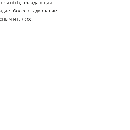
terscotch, обладающий
адает более сладковатым
еным и гляссе.