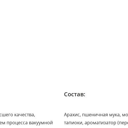
Состав:
сшего качества,
Арахис, пшеничная мука, мо
ием процесса вакуумной
тапиоки, ароматизатор (пере